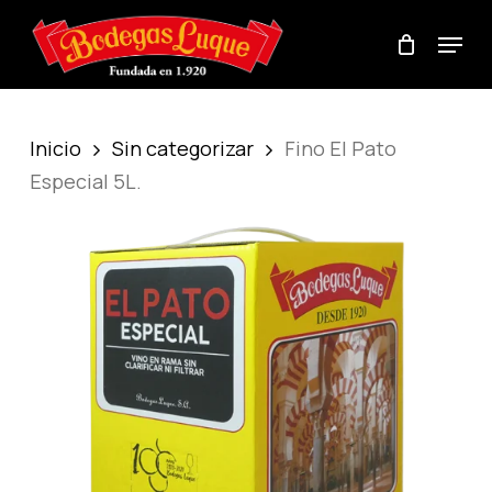
Skip
Menu
to
Cart
Close
main
Cart
content
Inicio
Sin categorizar
Fino El Pato
Especial 5L.