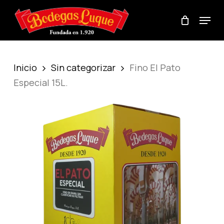
Skip
Menu
to
Cart
Close
main
Cart
content
Inicio
Sin categorizar
Fino El Pato
Especial 15L.